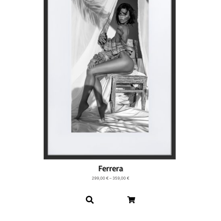
Ferrera
299,00
€
–
359,00
€