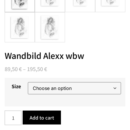
Wandbild Alexx wbw
89,50
€
–
195,50
€
Size
Add to cart